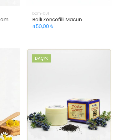
bzm-001
 Çam
Ballı Zencefilli Macun
450,00
DAÇYK