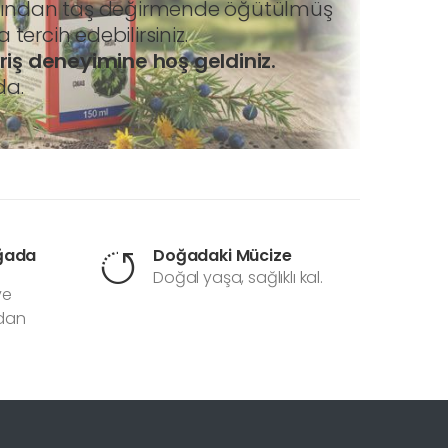
yağından taş değirmende öğütülmüş
tercih edebilirsiniz.
riş deneyimine hoş geldiniz.
da.
oğada
Doğadaki Mücize
Doğal yaşa, sağlıklı kal.
ve
adan