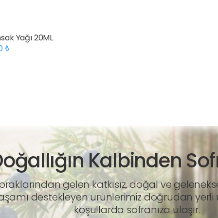
sak Yağı 20ML
00
oğallığın Kalbinden Sof
raklarından gelen katkısız, doğal ve geleneksel 
yaşamı destekleyen ürünlerimiz doğrudan yerli ür
koşullarda sofranıza ulaşır.