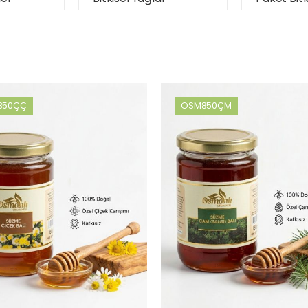
850ÇÇ
OSM850ÇM