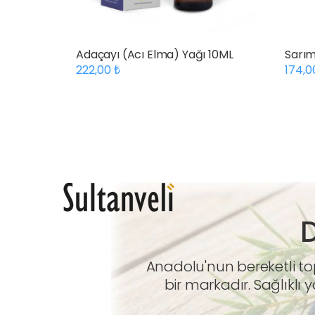
Adaçayı (Acı Elma) Yağı 10ML
Sarım
222,00
174,
D
Anadolu'nun bereketli top
bir markadır. Sağlıklı 