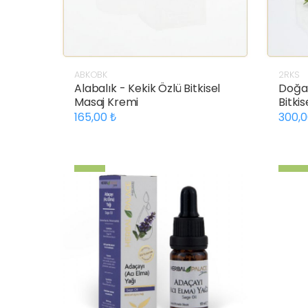
ABKOBK
2RKS
Alabalık - Kekik Özlü Bitkisel
Doğa 
Masaj Kremi
Bitki
165,00
300,