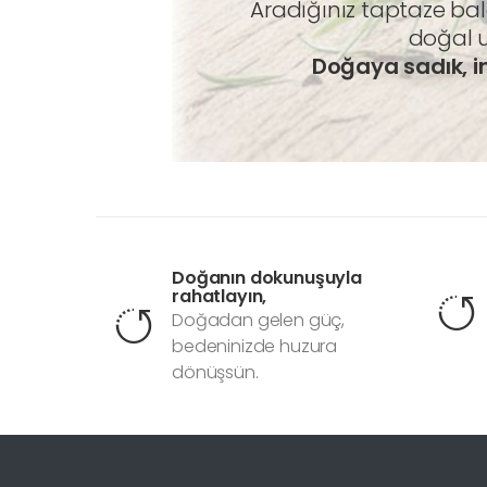
Aradığınız taptaze ba
doğal u
Doğaya sadık, in
Doğanın dokunuşuyla
rahatlayın,
Doğadan gelen güç,
bedeninizde huzura
dönüşsün.