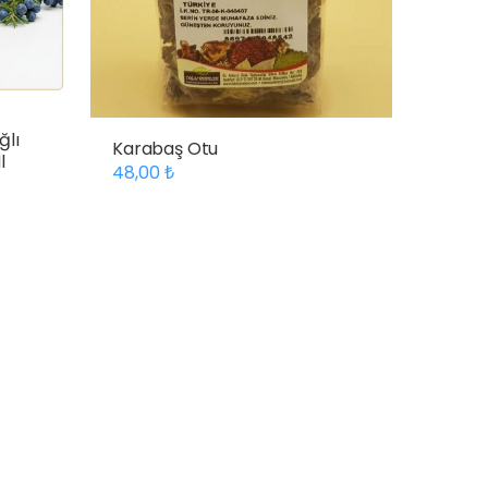
ğlı
Karabaş Otu
l
48,00