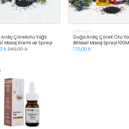
100MlSprey
Ardıç Çörekotu Yağlı
Doğa Ardıç Çörek Otu Ya
sel Masaj Kremi ve Spreyi
Bitkisel Masaj Spreyi 100M
00
340,00
170,00