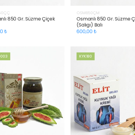
50ÇÇ
OSM850ÇM
lı 850 Gr. Süzme Çiçek
Osmanlı 850 Gr. Süzme
(Salıgı) Balı
00
600,00
003
KYK180