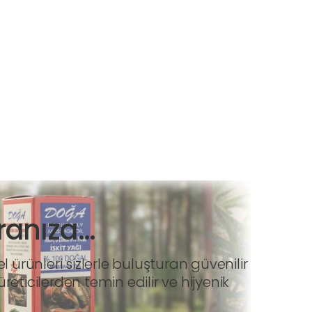
ranıza…
ürünleri sizlerle buluşturan güvenilir
eticilerden temin edilir ve hijyenik