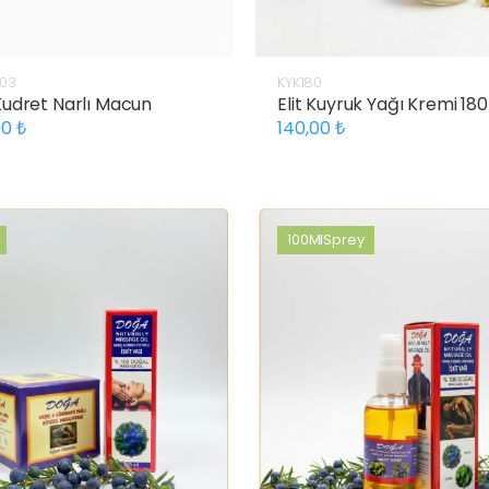
03
KYK180
 Kudret Narlı Macun
Elit Kuyruk Yağı Kremi 180
00
140,00
100MlSprey