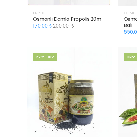
PRP20
OSM8
Osmanlı Damla Propolis 20ml
Osman
Balı
170,00
200,00
650,
bkm-002
bkm-