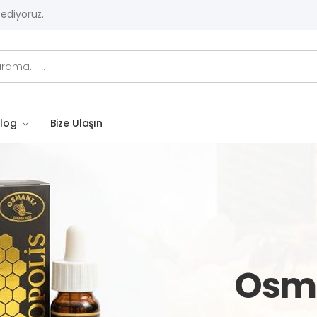
 ediyoruz.
log
Bize Ulaşın
Osma