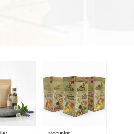
iler
Macunlar