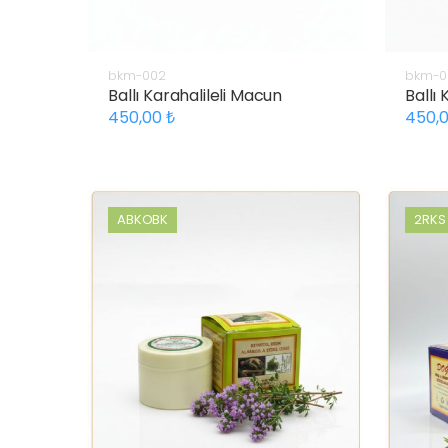
bkm-002
bkm-0
Ballı Karahalileli Macun
Ballı
450,00
450,
ABKOBK
2RKS