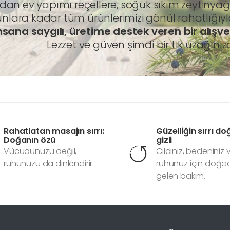
ldan ev yapımı reçellere, soğuk sıkım zeytin
nlara kadar tüm ürünlerimizi gönül rahatlığıyla 
sana saygılı, üretime destek veren bir alışve
Lezzet ve güven şimdi bir tık uzağınız
Rahatlatan masajın sırrı:
Güzelliğin sırrı d
Doğanın özü
gizli
Vücudunuzu değil,
Cildiniz, bedeniniz 
ruhunuzu da dinlendirir.
ruhunuz için doğ
gelen bakım.