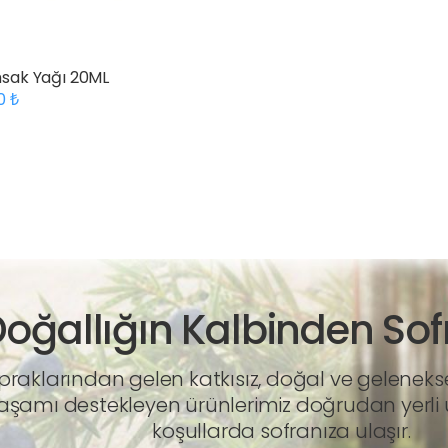
sak Yağı 20ML
00
oğallığın Kalbinden Sof
raklarından gelen katkısız, doğal ve geleneksel 
yaşamı destekleyen ürünlerimiz doğrudan yerli ür
koşullarda sofranıza ulaşır.