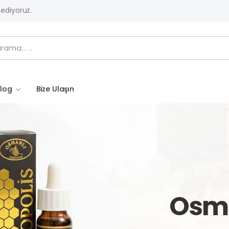
 ediyoruz.
log
Bize Ulaşın
Osma