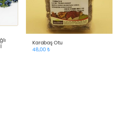
ğlı
Karabaş Otu
l
48,00