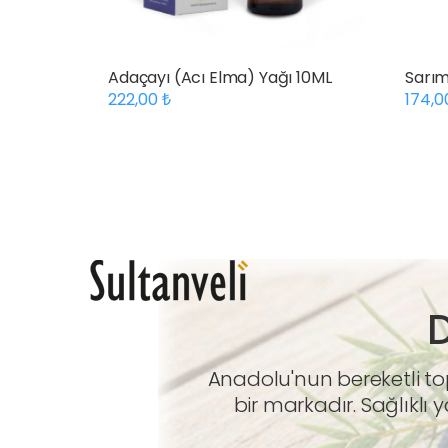
Adaçayı (Acı Elma) Yağı 10ML
Sarım
222,00
174,
D
Anadolu'nun bereketli top
bir markadır. Sağlıklı 