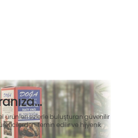
ranıza…
ürünleri sizlerle buluşturan güvenilir
eticilerden temin edilir ve hijyenik