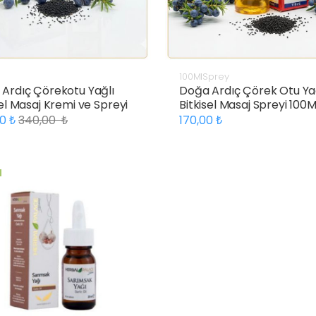
100MlSprey
Ardıç Çörekotu Yağlı
Doğa Ardıç Çörek Otu Ya
sel Masaj Kremi ve Spreyi
Bitkisel Masaj Spreyi 100M
00
340,00
170,00