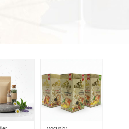
iler
Macunlar