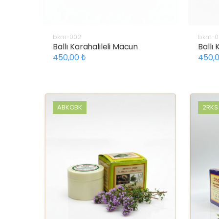
bkm-002
bkm-0
Ballı Karahalileli Macun
Ballı
450,00
450,
ABKOBK
2RKS