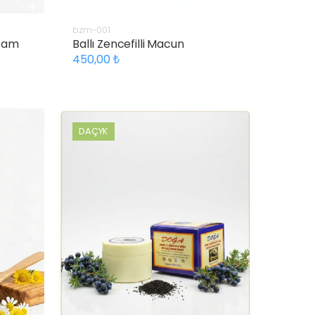
bzm-001
 Çam
Ballı Zencefilli Macun
450,00
DAÇYK