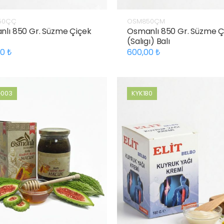
50ÇÇ
OSM850ÇM
lı 850 Gr. Süzme Çiçek
Osmanlı 850 Gr. Süzme
(Salıgı) Balı
00
600,00
003
KYK180