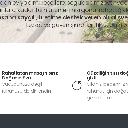
ldan ev yapımı reçellere, soğuk sıkım zeytin
nlara kadar tüm ürünlerimizi gönül rahatlığıyla 
sana saygılı, üretime destek veren bir alışve
Lezzet ve güven şimdi bir tık uzağınız
Rahatlatan masajın sırrı:
Güzelliğin sırrı d
Doğanın özü
gizli
Vücudunuzu değil,
Cildiniz, bedeniniz 
ruhunuzu da dinlendirir.
ruhunuz için doğ
gelen bakım.