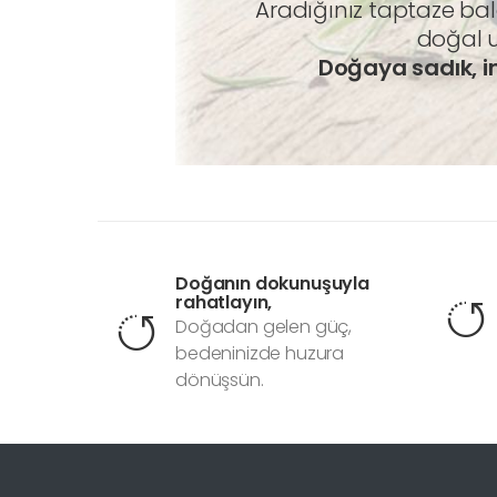
Aradığınız taptaze ba
doğal u
Doğaya sadık, in
Doğanın dokunuşuyla
rahatlayın,
Doğadan gelen güç,
bedeninizde huzura
dönüşsün.