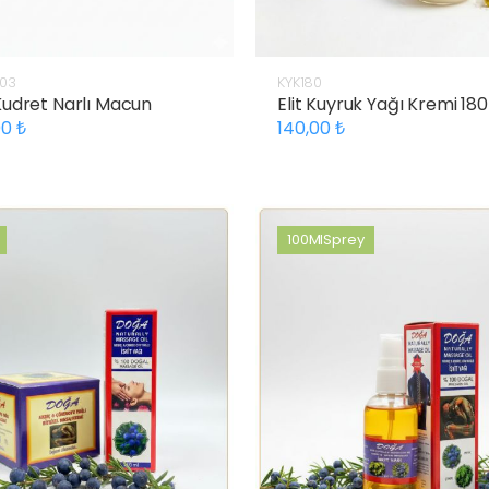
03
KYK180
 Kudret Narlı Macun
Elit Kuyruk Yağı Kremi 180
00
140,00
100MlSprey