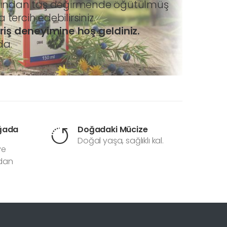
yağından taş değirmende öğütülmüş
tercih edebilirsiniz.
riş deneyimine hoş geldiniz.
da.
oğada
Doğadaki Mücize
Doğal yaşa, sağlıklı kal.
ve
adan