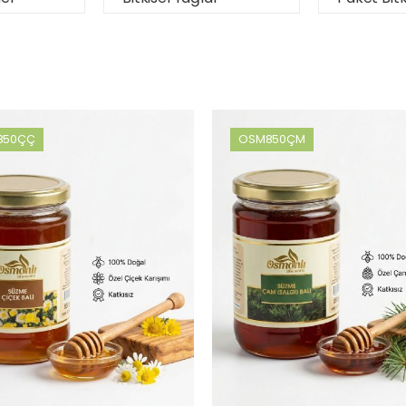
850ÇÇ
OSM850ÇM