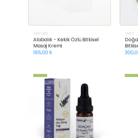
ABKOBK
2RKS
Alabalık - Kekik Özlü Bitkisel
Doğa 
Masaj Kremi
Bitki
165,00
300,