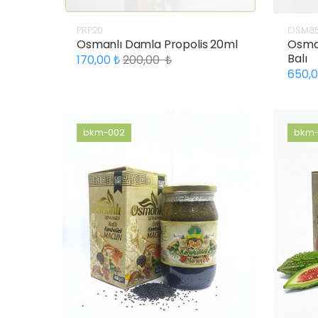
PRP20
OSM8
Osmanlı Damla Propolis 20ml
Osman
Balı
170,00
200,00
650,
bkm-002
bkm-