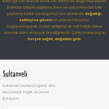
Bizim için her ürün bir emek, her damla bir doğa mucizesidir.
Balından bitkisel yağlarına, krem ve sabunlarından bitki
çaylarına kadar sunduğumuz tüm ürünlerde,
doğallığı,
kaliteyi ve güveni
ön planda tutuyoruz.
Doğayı koruyarak, ondan aldığımızı en saf haliyle sizlere
sunmak bizim en büyük önceliğimizdir. Çünkü inanıyoruz ki;
Gerçek sağlık, doğadan gelir.
Sultanveli Ürünleri,Doğanın Altın
Mucizesiyle Sağlık ve Lezzet
Buluşuyor.