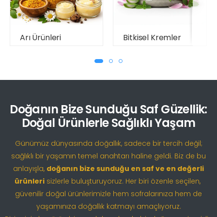
Arı Ürünleri
Bitkisel Kremler
Doğanın Bize Sunduğu Saf Güzellik:
Doğal Ürünlerle Sağlıklı Yaşam
Günümüz dünyasında doğallık, sadece bir tercih değil;
sağlıklı bir yaşamın temel anahtarı haline geldi. Biz de bu
anlayışla,
doğanın bize sunduğu en saf ve en değerli
ürünleri
sizlerle buluşturuyoruz. Her biri özenle seçilen,
güvenilir doğal ürünlerimizle hem sofralarınıza hem de
yaşamınıza doğallık katmayı amaçlıyoruz.