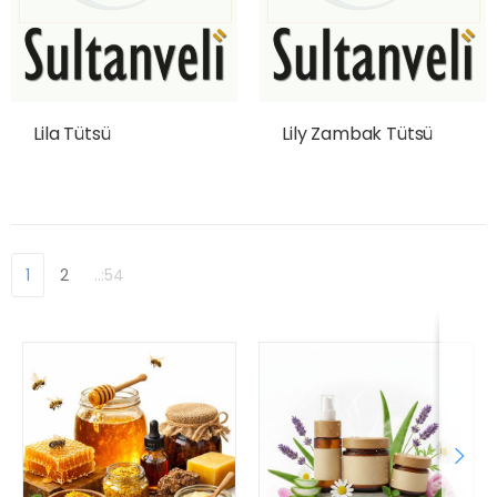
Lila Tütsü
Lily Zambak Tütsü
1
2
..:54