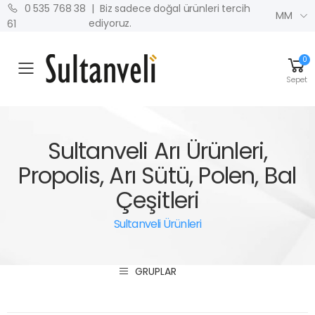
| Biz sadece doğal ürünleri tercih
0 535 768 38
MM
ediyoruz.
61
0
MENU
Sepet
Sultanveli Arı Ürünleri,
Propolis, Arı Sütü, Polen, Bal
Çeşitleri
Sultanveli Ürünleri
GRUPLAR