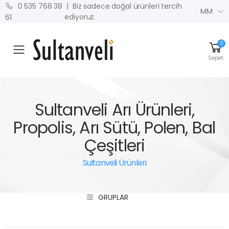
| Biz sadece doğal ürünleri tercih
0 535 768 38
MM
ediyoruz.
61
0
MENU
Sepet
Sultanveli Arı Ürünleri,
Propolis, Arı Sütü, Polen, Bal
Çeşitleri
Sultanveli Ürünleri
GRUPLAR