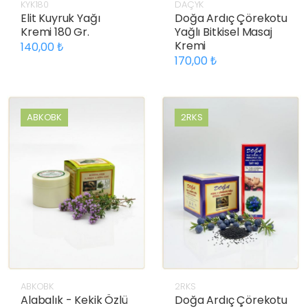
KYK180
DAÇYK
Elit Kuyruk Yağı
Doğa Ardıç Çörekotu
Kremi 180 Gr.
Yağlı Bitkisel Masaj
Kremi
140,00
170,00
ABKOBK
2RKS
ABKOBK
2RKS
Alabalık - Kekik Özlü
Doğa Ardıç Çörekotu