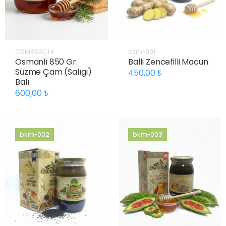
OSM850ÇM
bzm-001
Osmanlı 850 Gr.
Ballı Zencefilli Macun
Süzme Çam (Salıgı)
450,00
Balı
600,00
bkm-002
bkm-003