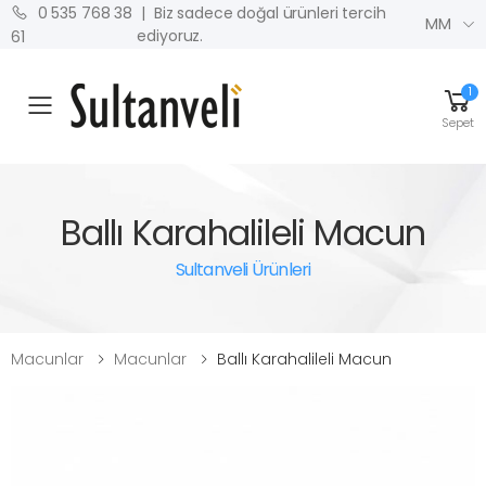
| Biz sadece doğal ürünleri tercih
0 535 768 38
MM
ediyoruz.
61
1
MENU
Sepet
Ballı Karahalileli Macun
Sultanveli Ürünleri
Macunlar
Macunlar
Ballı Karahalileli Macun