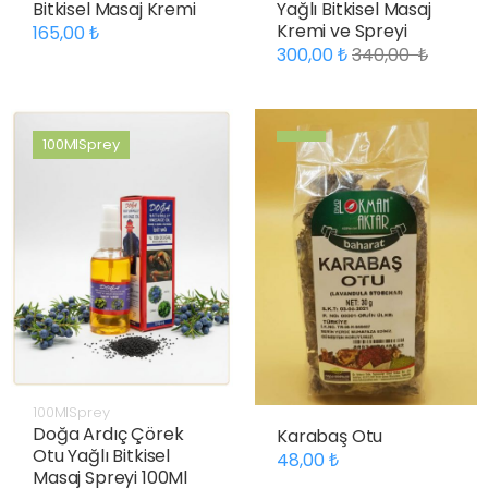
Bitkisel Masaj Kremi
Yağlı Bitkisel Masaj
Kremi ve Spreyi
165,00
300,00
340,00
100MlSprey
100MlSprey
Doğa Ardıç Çörek
Karabaş Otu
Otu Yağlı Bitkisel
48,00
Masaj Spreyi 100Ml